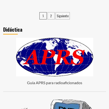
2
Siguiente
1
Didáctica
Guía APRS para radioaficionados