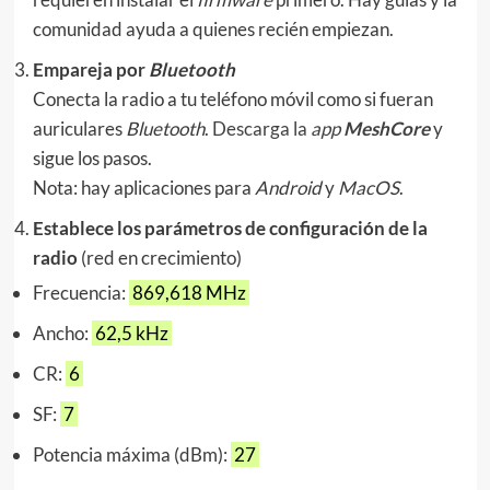
comunidad ayuda a quienes recién empiezan.
Empareja por
Bluetooth
Conecta la radio a tu teléfono móvil como si fueran
auriculares
Bluetooth
.
Descarga la
app
MeshCore
y
sigue los pasos.
Nota: hay aplicaciones para
Android
y
MacOS
.
Establece los parámetros de configuración de la
radio
(red en crecimiento)
Frecuencia:
869,618 MHz
Ancho:
62,5 kHz
CR:
6
SF:
7
Potencia máxima (dBm):
27