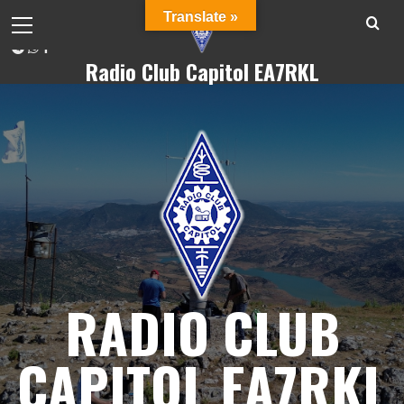
Translate »
10/08/2026
Radio Club Capitol EA7RKL
RADIO CLUB
CAPITOL EA7RKL