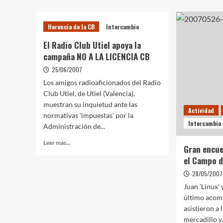
Herencia de la CB
Intercambio
El Radio Club Utiel apoya la
campaña NO A LA LICENCIA CB
25/06/2007
Los amigos radioaficionados del Radio
Club Utiel, de Utiel (Valencia),
muestran su inquietud ante las
Actividad
normativas 'impuestas' por la
Intercambio
Administración de...
Leer más...
Gran encue
el Campo d
28/05/2007
Juan 'Linux' 
último acom
asistieron a 
mercadillo y.