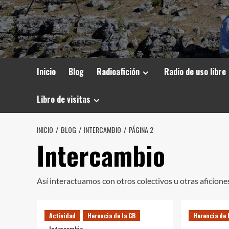
Inicio
Blog
Radioafición
Radio de uso libre
Libro de visitas
INICIO
BLOG
INTERCAMBIO
PÁGINA 2
Intercambio
Así interactuamos con otros colectivos u otras aficione
Actividad
Herencia de la CB
Herencia de 
Intercambio