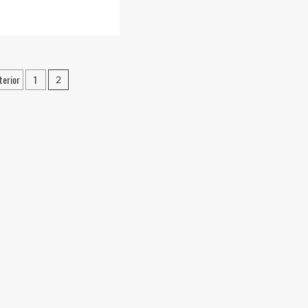
terior
1
2