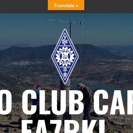
Translate »
O CLUB CA
EA7RKL