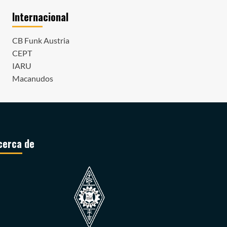
Internacional
CB Funk Austria
CEPT
IARU
Macanudos
cerca de