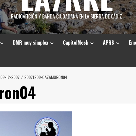
RADIOAFICIÓN Y BANDA CIUDADANA EN LA SIERRA DE CÁDIZ
DMR muy simplex
CapitolMesh
APRS
Eme
 09-12-2007
20071209-CAZAMORON04
ron04