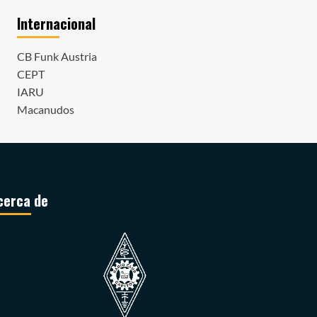
Internacional
CB Funk Austria
CEPT
IARU
Macanudos
cerca de