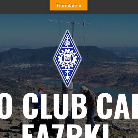
Translate »
O CLUB CA
EA7RKL