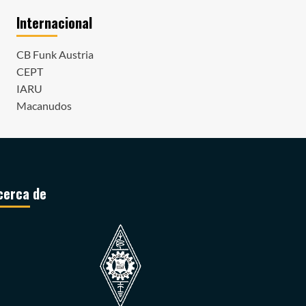
Internacional
CB Funk Austria
CEPT
IARU
Macanudos
cerca de