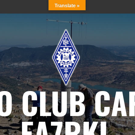
Translate »
O CLUB CA
EA7RKL