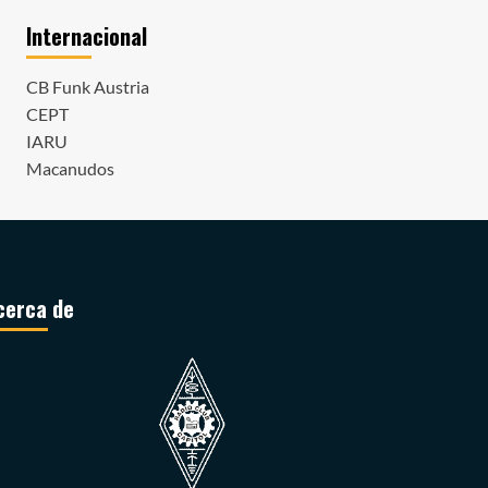
Internacional
CB Funk Austria
CEPT
IARU
Macanudos
cerca de