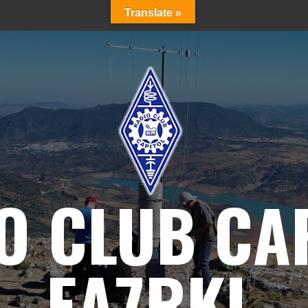
Translate »
O CLUB CA
EA7RKL